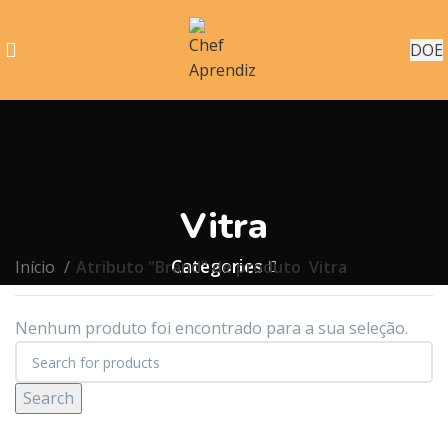
DOE
Vitra
Categories
Início
Atributo "Brand" de produto
Vitra
Nenhum produto foi encontrado para a sua seleção.
Search